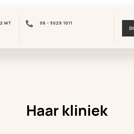
2 MT

06 - 5029 1011
D
Haar kliniek