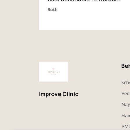
Ruth
Be
Sch
Improve Clinic
Ped
Nag
Hai
PMU