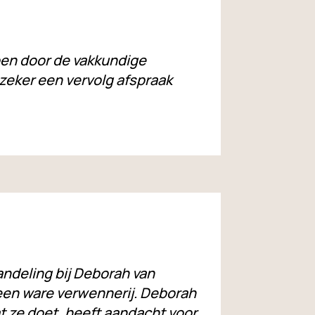
en door de vakkundige
 zeker een vervolg afspraak
ndeling bij Deborah van
 een ware verwennerij. Deborah
at ze doet, heeft aandacht voor