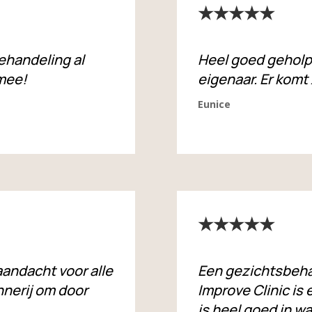
★★★★★
ehandeling al
Heel goed geholp
 mee!
eigenaar. Er komt
Eunice
★★★★★
andacht voor alle
Een gezichtsbeha
nnerij om door
Improve Clinic is
is heel goed in w