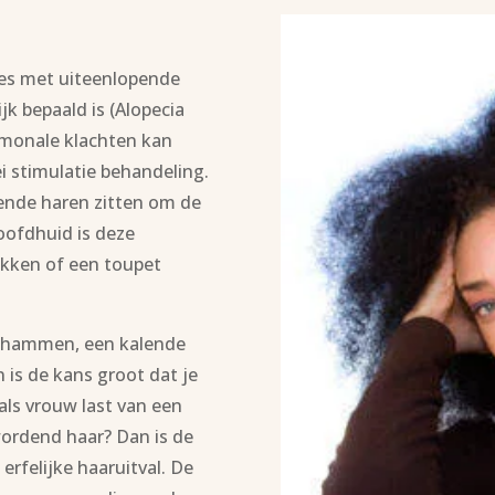
lies met uiteenlopende
jk bepaald is (Alopecia
rmonale klachten kan
 stimulatie behandeling.
oende haren zitten om de
hoofdhuid is deze
ukken of een toupet
inhammen, een kalende
 is de kans groot dat je
 als vrouw last van een
wordend haar? Dan is de
rfelijke haaruitval. De